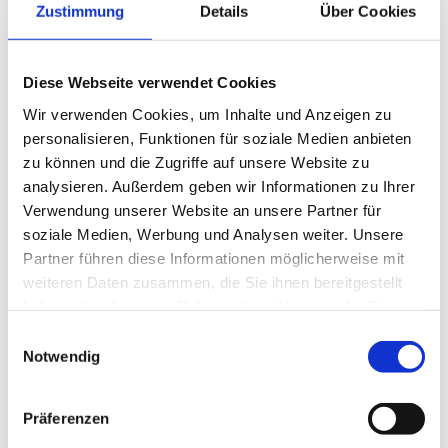
umfassenden Auswahl an Fliesen und Platten in
Zustimmung
Details
Über Cookies
hervorragender Material- und Verarbeitungsqualität. Wir
führen Fliesen in vielen verschiedenen Größen, Farben,
Diese Webseite verwendet Cookies
Dekoren und Mustern. Wir schaffen harmonische, elegante
Wir verwenden Cookies, um Inhalte und Anzeigen zu
und langlebige Fliesenspiegel und Böden. Auch für
personalisieren, Funktionen für soziale Medien anbieten
Geschäftsräume und Außenbereiche bieten wir eine Fülle
zu können und die Zugriffe auf unsere Website zu
individueller Lösungen. Wir gestalten Balkone, Gehwege,
analysieren. Außerdem geben wir Informationen zu Ihrer
Eingangsbereiche, Treppen und Terrassen neu. Unsere
Verwendung unserer Website an unsere Partner für
wetterfesten und stilvollen Fliesen sorgen für einen
soziale Medien, Werbung und Analysen weiter. Unsere
ausgezeichneten Gehkomfort. Entdecken Sie die
Partner führen diese Informationen möglicherweise mit
verschiedenen Muster in den Bereichen:
weiteren Daten zusammen, die Sie ihnen bereitgestellt
haben oder die sie im Rahmen Ihrer Nutzung der Dienste
Bodenfliesen
gesammelt haben.
Einwilligungsauswahl
Wandfliesen
Notwendig
Feinsteinzeugfliesen
Präferenzen
Platten