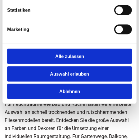
Mosaikfliesen
Statistiken
Vielseitiges und elegantes
Marketing
Fliesenangebot
Unsere Fliesenleger gestalten Böden und Wände neu und
Alle zulassen
verleihen ihnen eine stilvolle Optik. Wir verarbeiten Fliesen,
die sich durch eine hervorragende Funktionalität
Auswahl erlauben
auszeichnen. Sie erweisen sich als pflegeleicht und
strapazierfähig. Bei der Raumpflege in Räumen mit viel
Ablehnen
Publikumsverkehr sind geflieste Böden immer von Vorteil.
Für Feuchträume wie Bad und Küche halten wir eine breite
Auswahl an schnell trocknenden und rutschhemmenden
Fliesenmodellen bereit. Entdecken Sie die große Auswahl
an Farben und Dekoren für die Umsetzung einer
individuellen Raumgestaltung. Für Gartenwege, Balkone,