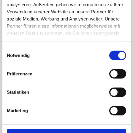
analysieren. Außerdem geben wir Informationen zu Ihrer
Verwendung unserer Website an unsere Partner für
Deutsche Bodenfliese
soziale Medien, Werbung und Analysen weiter. Unsere
Villeroy & Boch
Partner führen diese Informationen möglicherweise mit
weiteren Daten zusammen, die Sie ihnen bereitgestellt
Format 60 x 120 cm
haben oder die sie im Rahmen Ihrer Nutzung der Dienste
gesammelt haben.
Einwilligungsauswahl
29,90 € / qm
Notwendig
Solange der Vorrat reicht!
Präferenzen
Statistiken
Marketing